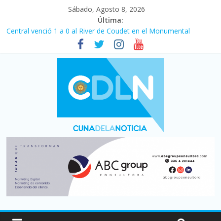
Sábado, Agosto 8, 2026
Última:
Central venció 1 a 0 al River de Coudet en el Monumental
La morosidad alcanzó su nivel más alto en dos décadas y ya
afecta a 400 mil deudores en Santa Fe
Desde que asumió Milei cerraron 41.000 kioscos: el sector
denuncia crisis como en 2001
Vacaciones de invierno con más movimiento y consumo
turístico: 4,6 millones de personas viajaron por el país, un 5,9%
más que en 2025
Fuerte caída de la venta de autos usados en julio: bajó un 12,6%
interanual