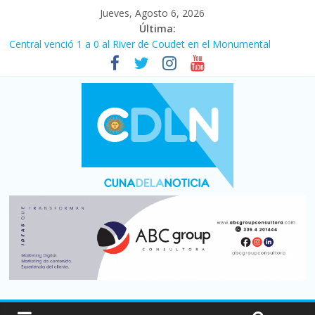
Jueves, Agosto 6, 2026
Última:
Fuerte caída de la venta de autos usados en julio: bajó un 12,6%
interanual
Central venció 1 a 0 al River de Coudet en el Monumental
La morosidad alcanzó su nivel más alto en dos décadas y ya
afecta a 400 mil deudores en Santa Fe
Desde que asumió Milei cerraron 41.000 kioscos: el sector
denuncia crisis como en 2001
Vacaciones de invierno con más movimiento y consumo
turístico: 4,6 millones de personas viajaron por el país, un 5,9%
más que en 2025