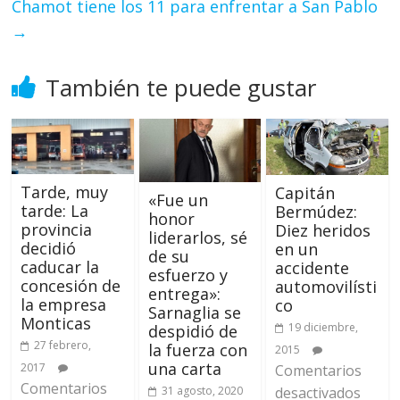
Chamot tiene los 11 para enfrentar a San Pablo
→
También te puede gustar
Tarde, muy
Capitán
«Fue un
tarde: La
Bermúdez:
honor
provincia
Diez heridos
liderarlos, sé
decidió
en un
de su
caducar la
accidente
esfuerzo y
concesión de
automovilísti
entrega»:
la empresa
co
Sarnaglia se
Monticas
19 diciembre,
despidió de
27 febrero,
la fuerza con
2015
una carta
2017
Comentarios
Comentarios
desactivados
31 agosto, 2020