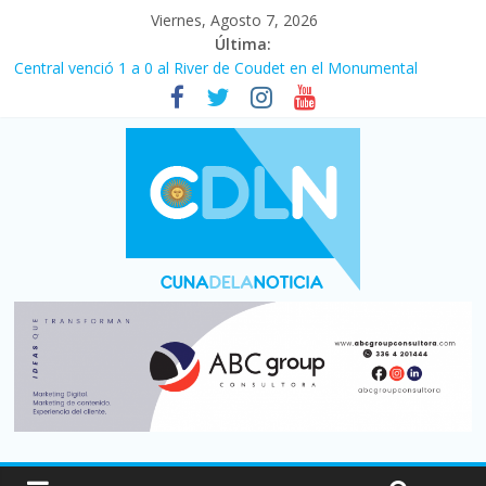
Viernes, Agosto 7, 2026
Última:
Fuerte caída de la venta de autos usados en julio: bajó un 12,6%
interanual
Central venció 1 a 0 al River de Coudet en el Monumental
La morosidad alcanzó su nivel más alto en dos décadas y ya
afecta a 400 mil deudores en Santa Fe
Desde que asumió Milei cerraron 41.000 kioscos: el sector
denuncia crisis como en 2001
Vacaciones de invierno con más movimiento y consumo
turístico: 4,6 millones de personas viajaron por el país, un 5,9%
más que en 2025