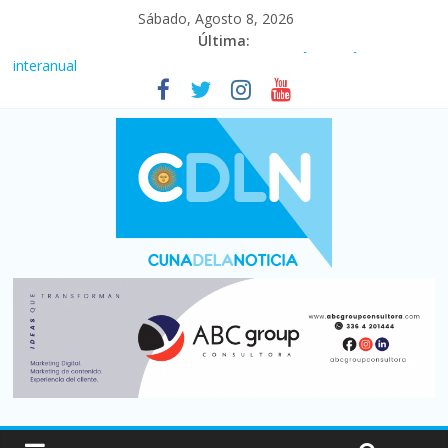
Sábado, Agosto 8, 2026
Última:
Fuerte caída de la venta de autos usados en julio: bajó un 12,6%
interanual
Central venció 1 a 0 al River de Coudet en el Monumental
La morosidad alcanzó su nivel más alto en dos décadas y ya
afecta a 400 mil deudores en Santa Fe
Desde que asumió Milei cerraron 41.000 kioscos: el sector
denuncia crisis como en 2001
Vacaciones de invierno con más movimiento y consumo
turístico: 4,6 millones de personas viajaron por el país, un 5,9%
más que en 2025