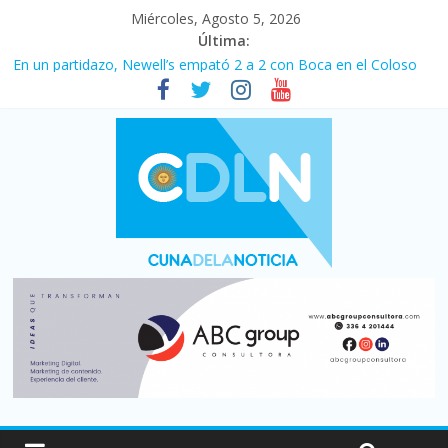
Miércoles, Agosto 5, 2026
Última:
Pullaro mejora sus relaciones con el Gobierno nacional
En un partidazo, Newell’s empató 2 a 2 con Boca en el Coloso
del Parque
Vacaciones de invierno con más movimiento y consumo
turístico: 4,6 millones de personas viajaron por el país, un 5,9%
más que en 2025
Fuerte caída de la venta de autos usados en julio: bajó un 12,6%
interanual
Central venció 1 a 0 al River de Coudet en el Monumental