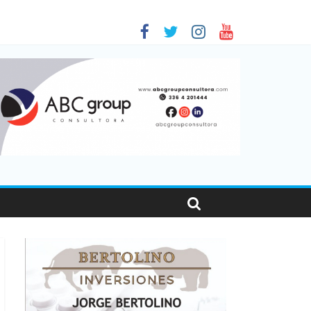
 en Santa Fe
1
nas viajaron por el país, un 5,9% más que en 2025