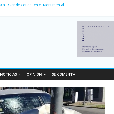
 0 al River de Coudet en el Monumental
nzó su nivel más alto en dos décadas y ya afecta a 400 mil deudores
ilei cerraron 41.000 kioscos: el sector denuncia crisis como en 200
erno con más movimiento y consumo turístico: 4,6 millones de perso
 venta de autos usados en julio: bajó un 12,6% interanual
NOTICIAS
OPINIÓN
SE COMENTA