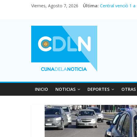
Viernes, Agosto 7, 2026
Última:
Central venció 1 a
La morosidad alca
Desde que asumió M
Vacaciones de invi
Fuerte caída de la
INICIO
NOTICIAS
DEPORTES
OTRAS 