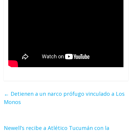
←
Detienen a un narco prófugo vinculado a Los
Monos
Newell’s recibe a Atlético Tucumán con la