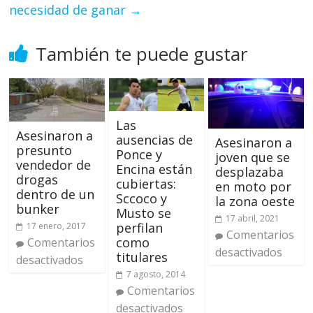
necesidad de ganar
→
También te puede gustar
Las
Asesinaron a
ausencias de
Asesinaron a
presunto
Ponce y
joven que se
vendedor de
Encina están
desplazaba
drogas
cubiertas:
en moto por
dentro de un
Sccoco y
la zona oeste
bunker
Musto se
17 abril, 2021
perfilan
17 enero, 2017
Comentarios
como
Comentarios
desactivados
titulares
desactivados
7 agosto, 2014
Comentarios
desactivados