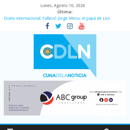
Lunes, Agosto 10, 2026
Última:
Duelo internacional: Falleció Jorge Messi, el papá de Leo
El consumo sigue frenado: las ventas minoristas cayeron 3,8 en
julio y acumulan siete meses en baja
Newell’s cayó 2 a 1 ante Defensa y Justicia en Florencio Varela
por la cuarta fecha del Clausura
El agro argentino logró un récord histórico de exportaciones en
el primer semestre de 2026
La construcción cayó 4,1% en junio y registró su cuarta baja del
año