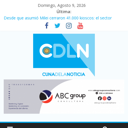
Domingo, Agosto 9, 2026
Última:
La morosidad alcanzó su nivel más alto en dos décadas y ya
afecta a 400 mil deudores en Santa Fe
Desde que asumió Milei cerraron 41.000 kioscos: el sector
denuncia crisis como en 2001
El agro argentino logró un récord histórico de exportaciones en
el primer semestre de 2026
Duelo internacional: Falleció Jorge Messi, el papá de Leo
Central se despertó y selló una victoria con remontada incluida
por 2 a 1 ante Aldosivi