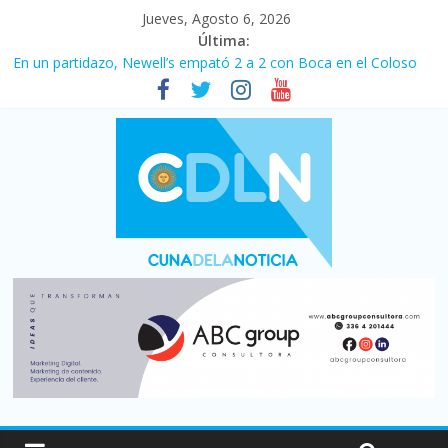
Jueves, Agosto 6, 2026
Última:
En un partidazo, Newell’s empató 2 a 2 con Boca en el Coloso
del Parque
Vacaciones de invierno con más movimiento y consumo
turístico: 4,6 millones de personas viajaron por el país, un 5,9%
más que en 2025
Fuerte caída de la venta de autos usados en julio: bajó un 12,6%
interanual
Central venció 1 a 0 al River de Coudet en el Monumental
Pullaro mejora sus relaciones con el Gobierno nacional