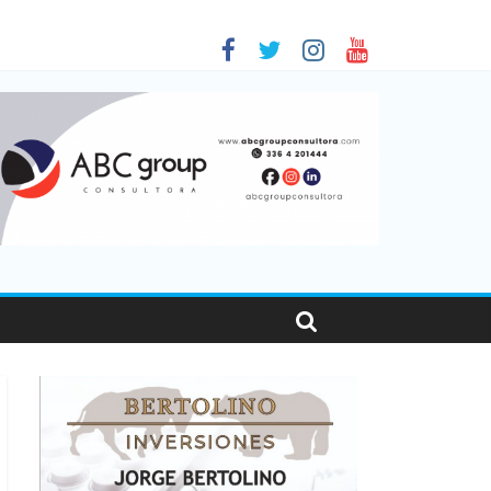
 en Santa Fe
1
nas viajaron por el país, un 5,9% más que en 2025