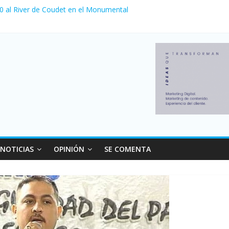
 0 al River de Coudet en el Monumental
nzó su nivel más alto en dos décadas y ya afecta a 400 mil deudores
ilei cerraron 41.000 kioscos: el sector denuncia crisis como en 200
erno con más movimiento y consumo turístico: 4,6 millones de perso
 venta de autos usados en julio: bajó un 12,6% interanual
NOTICIAS
OPINIÓN
SE COMENTA