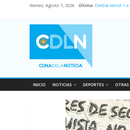
Viernes, Agosto 7, 2026
Última:
Central venció 1 a
La morosidad alca
Desde que asumió M
Vacaciones de invi
Fuerte caída de la
INICIO
NOTICIAS
DEPORTES
OTRAS 