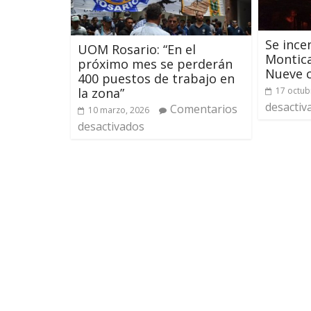
Se ince
UOM Rosario: “En el
Montica
próximo mes se perderán
Nueve 
400 puestos de trabajo en
17 octub
la zona”
desactiv
Comentarios
10 marzo, 2026
desactivados