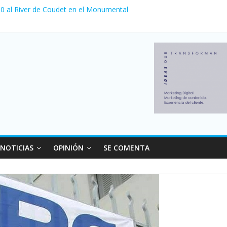
 venta de autos usados en julio: bajó un 12,6% interanual
a 0 al River de Coudet en el Monumental
nzó su nivel más alto en dos décadas y ya afecta a 400 mil deudores
Milei cerraron 41.000 kioscos: el sector denuncia crisis como en 20
ierno con más movimiento y consumo turístico: 4,6 millones de perso
NOTICIAS
OPINIÓN
SE COMENTA