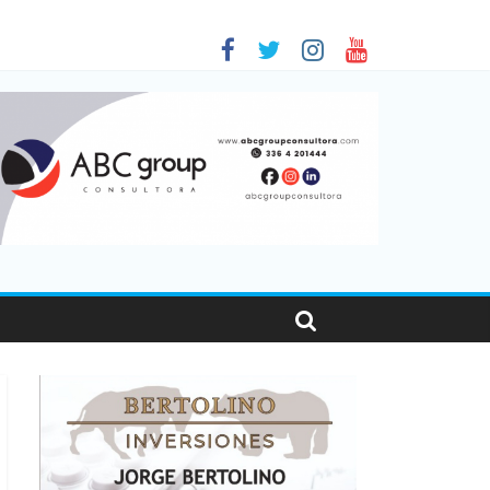
 en Santa Fe
01
nas viajaron por el país, un 5,9% más que en 2025