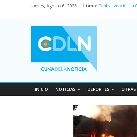
Jueves, Agosto 6, 2026
Última:
Central venció 1 a
La morosidad alcan
Desde que asumió M
Vacaciones de invi
Fuerte caída de la 
INICIO
NOTICIAS
DEPORTES
OTRAS 