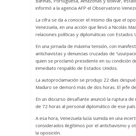
Barinas, Portuguesa, Amazonas y Bolívar, estad
informó a la agencia AFP el Observatorio Venezol
La cifra se da a conocer el mismo día que el o
Venezuela, en una acción que llevó a Nicolás M
relaciones políticas y diplomáticas con Estados 
En una jornada de máxima tensión, con manifest
antichavistas y denuncias cruzadas de “usurpació
quien se proclamó presidente en su condición de
inmediato respaldo de Estados Unidos.
La autoproclamación se produjo 22 días después
Maduro se demoró más de dos horas. El jefe de E
En un discurso desafiante anunció la ruptura de r
de 72 horas al personal diplomático de ese país
A esa hora, Venezuela lucía sumida en una incer
considerados ilegítimos por el antichavismo y 
la oposición.