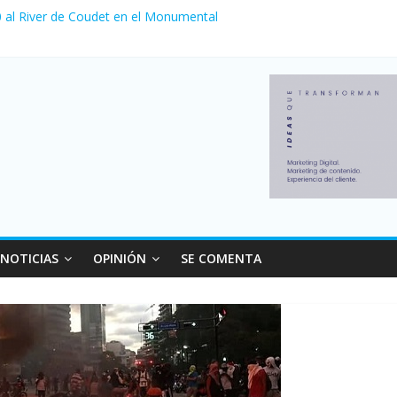
 0 al River de Coudet en el Monumental
zó su nivel más alto en dos décadas y ya afecta a 400 mil deudores 
ilei cerraron 41.000 kioscos: el sector denuncia crisis como en 2001
erno con más movimiento y consumo turístico: 4,6 millones de person
venta de autos usados en julio: bajó un 12,6% interanual
NOTICIAS
OPINIÓN
SE COMENTA