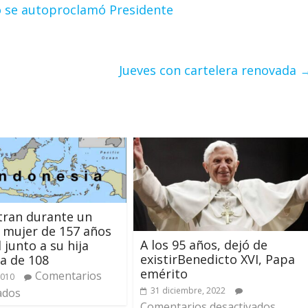
 se autoproclamó Presidente
Jueves con cartelera renovada
tran durante un
 mujer de 157 años
A los 95 años, dejó de
 junto a su hija
existirBenedicto XVI, Papa
a de 108
emérito
Comentarios
2010
31 diciembre, 2022
ados
Comentarios desactivados