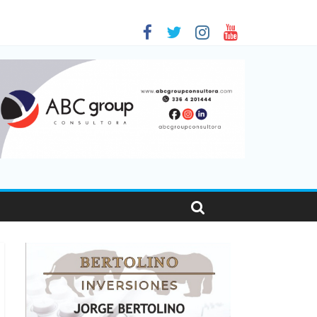
en Santa Fe
as viajaron por el país, un 5,9% más que en 2025