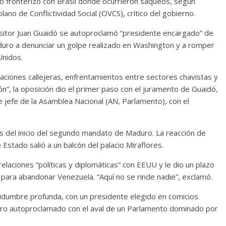
o fronterizo con Brasil donde ocurrieron saqueos, según
ano de Conflictividad Social (OVCS), crítico del gobierno.
positor Juan Guaidó se autoproclamó “presidente encargado” de
aduro a denunciar un golpe realizado en Washington y a romper
Unidos.
aciones callejeras, enfrentamientos entre sectores chavistas y
n”, la oposición dio el primer paso con el juramento de Guaidó,
 jefe de la Asamblea Nacional (AN, Parlamento), con el
 del inicio del segundo mandato de Maduro. La reacción de
stado salió a un balcón del palacio Miraflores.
elaciones “políticas y diplomáticas” con EEUU y le dio un plazo
 para abandonar Venezuela. “Aquí no se rinde nadie”, exclamó.
tidumbre profunda, con un presidente elegido en comicios
otro autoproclamado con el aval de un Parlamento dominado por