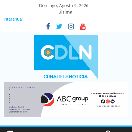
Domingo, Agosto 9, 2026
Última:
Fuerte caída de la venta de autos usados en julio: bajó un 12,6%
interanual
Central venció 1 a 0 al River de Coudet en el Monumental
La morosidad alcanzó su nivel más alto en dos décadas y ya
afecta a 400 mil deudores en Santa Fe
Desde que asumió Milei cerraron 41.000 kioscos: el sector
denuncia crisis como en 2001
Vacaciones de invierno con más movimiento y consumo
turístico: 4,6 millones de personas viajaron por el país, un 5,9%
más que en 2025