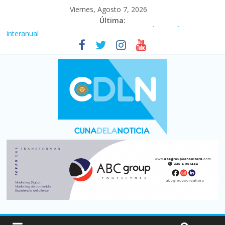
Viernes, Agosto 7, 2026
Última:
Fuerte caída de la venta de autos usados en julio: bajó un 12,6%
interanual
Central venció 1 a 0 al River de Coudet en el Monumental
La morosidad alcanzó su nivel más alto en dos décadas y ya
afecta a 400 mil deudores en Santa Fe
Desde que asumió Milei cerraron 41.000 kioscos: el sector
denuncia crisis como en 2001
Vacaciones de invierno con más movimiento y consumo
turístico: 4,6 millones de personas viajaron por el país, un 5,9%
más que en 2025