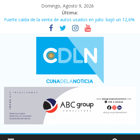
Domingo, Agosto 9, 2026
Última:
Fuerte caída de la venta de autos usados en julio: bajó un 12,6%
interanual
El agro argentino logró un récord histórico de exportaciones en
el primer semestre de 2026
La morosidad alcanzó su nivel más alto en dos décadas y ya
afecta a 400 mil deudores en Santa Fe
Desde que asumió Milei cerraron 41.000 kioscos: el sector
denuncia crisis como en 2001
Vacaciones de invierno con más movimiento y consumo
turístico: 4,6 millones de personas viajaron por el país, un 5,9%
más que en 2025