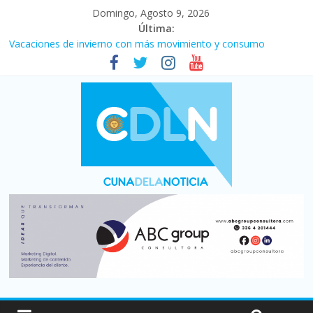
Domingo, Agosto 9, 2026
Última:
Desde que asumió Milei cerraron 41.000 kioscos: el sector
denuncia crisis como en 2001
Vacaciones de invierno con más movimiento y consumo
turístico: 4,6 millones de personas viajaron por el país, un 5,9%
más que en 2025
Fuerte caída de la venta de autos usados en julio: bajó un 12,6%
interanual
Central venció 1 a 0 al River de Coudet en el Monumental
La morosidad alcanzó su nivel más alto en dos décadas y ya
afecta a 400 mil deudores en Santa Fe