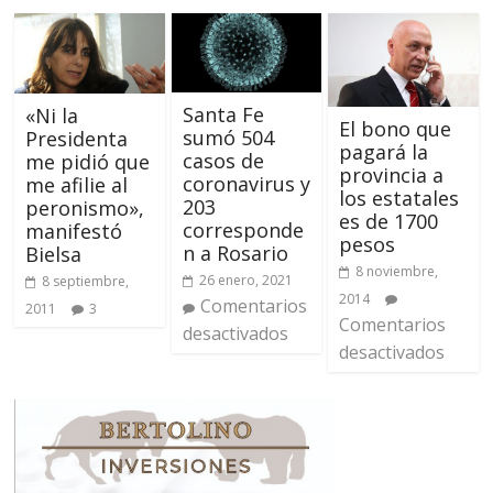
Santa Fe
«Ni la
El bono que
sumó 504
Presidenta
pagará la
casos de
me pidió que
provincia a
coronavirus y
me afilie al
los estatales
203
peronismo»,
es de 1700
corresponde
manifestó
pesos
n a Rosario
Bielsa
8 noviembre,
26 enero, 2021
8 septiembre,
2014
Comentarios
2011
3
Comentarios
desactivados
desactivados