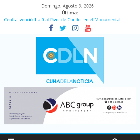
Domingo, Agosto 9, 2026
Última:
Central venció 1 a 0 al River de Coudet en el Monumental
La morosidad alcanzó su nivel más alto en dos décadas y ya
afecta a 400 mil deudores en Santa Fe
Desde que asumió Milei cerraron 41.000 kioscos: el sector
denuncia crisis como en 2001
Vacaciones de invierno con más movimiento y consumo
turístico: 4,6 millones de personas viajaron por el país, un 5,9%
más que en 2025
Fuerte caída de la venta de autos usados en julio: bajó un 12,6%
interanual