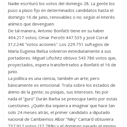
Nadie escrituró los votos del domingo 28. La gente los
puso a plazo fijo en determinados candidatos hasta el
domingo 16 de junio, renovables o no; según el interés
anímico que devenguen.
De tal manera, Antonio Bonfatti tiene en su haber
494.217 votos; Omar Perotti 447.535 y José Corral
312.246 “votos acciones”. Los 229.751 sufragios de
María Eugenia Bielsa volvieron inmediatamente a sus
portadores. Miguel Lifschitz obtuvo 543.786 votos que,
proyectados, espera transferírselos a Bonfatti el 16 de
junio.
La política es una ciencia, también un arte; pero
básicamente es emocional. Trata sobre los estados de
ánimo de la gente; su psiquis, sus intereses. No por
nada el “gurú” Durán Barba se preocupa tanto por estas
cuestiones. ¿Quién iba siquiera a imaginar que hace tan
solo 24 meses atrás, el primer candidato a diputado
nacional de Cambiemos Albor “Niky” Cantard obtuviera
737.912 votos (37,78%) y el domingo pasado el mismo