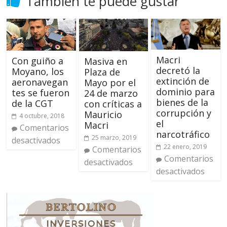
También te puede gustar
Macri
Con guiño a
Masiva en
decretó la
Moyano, los
Plaza de
extinción de
aeronavegan
Mayo por el
dominio para
tes se fueron
24 de marzo
bienes de la
de la CGT
con críticas a
corrupción y
Mauricio
4 octubre, 2018
el
Macri
Comentarios
narcotráfico
25 marzo, 2019
desactivados
22 enero, 2019
Comentarios
Comentarios
desactivados
desactivados