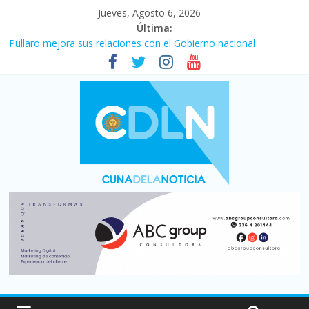
Jueves, Agosto 6, 2026
Última:
Central venció 1 a 0 al River de Coudet en el Monumental
Pullaro mejora sus relaciones con el Gobierno nacional
En un partidazo, Newell’s empató 2 a 2 con Boca en el Coloso
del Parque
Vacaciones de invierno con más movimiento y consumo
turístico: 4,6 millones de personas viajaron por el país, un 5,9%
más que en 2025
Fuerte caída de la venta de autos usados en julio: bajó un 12,6%
interanual