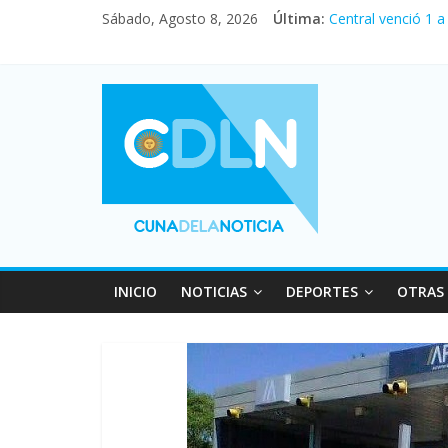
Sábado, Agosto 8, 2026
Última:
Central venció 1 
La morosidad alca
Desde que asumió 
Vacaciones de inv
Fuerte caída de la
INICIO
NOTICIAS
DEPORTES
OTRAS 