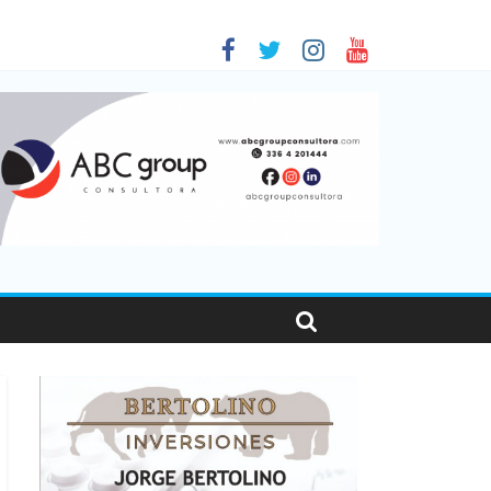
 en Santa Fe
01
nas viajaron por el país, un 5,9% más que en 2025