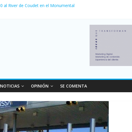
a 0 al River de Coudet en el Monumental
nzó su nivel más alto en dos décadas y ya afecta a 400 mil deudores
Milei cerraron 41.000 kioscos: el sector denuncia crisis como en 20
ierno con más movimiento y consumo turístico: 4,6 millones de perso
 venta de autos usados en julio: bajó un 12,6% interanual
NOTICIAS
OPINIÓN
SE COMENTA