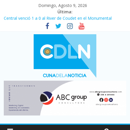
Domingo, Agosto 9, 2026
Última:
Fuerte caída de la venta de autos usados en julio: bajó un 12,6%
interanual
Central venció 1 a 0 al River de Coudet en el Monumental
La morosidad alcanzó su nivel más alto en dos décadas y ya
afecta a 400 mil deudores en Santa Fe
Desde que asumió Milei cerraron 41.000 kioscos: el sector
denuncia crisis como en 2001
Vacaciones de invierno con más movimiento y consumo
turístico: 4,6 millones de personas viajaron por el país, un 5,9%
más que en 2025