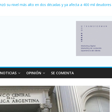
 0 al River de Coudet en el Monumental
nzó su nivel más alto en dos décadas y ya afecta a 400 mil deudores
ilei cerraron 41.000 kioscos: el sector denuncia crisis como en 200
erno con más movimiento y consumo turístico: 4,6 millones de perso
 venta de autos usados en julio: bajó un 12,6% interanual
NOTICIAS
OPINIÓN
SE COMENTA