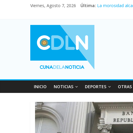
Central venció 1 a
Viernes, Agosto 7, 2026
Última:
La morosidad alca
Desde que asumió M
Vacaciones de invi
Fuerte caída de la
INICIO
NOTICIAS
DEPORTES
OTRAS 