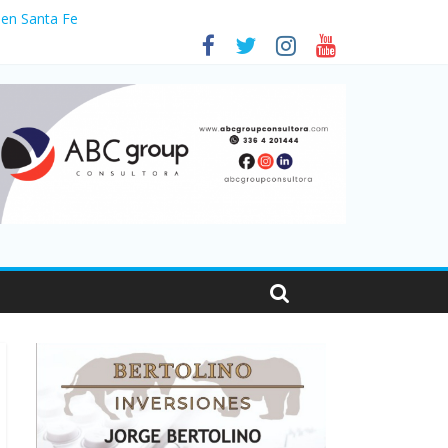
 en Santa Fe
1
nas viajaron por el país, un 5,9% más que en 2025