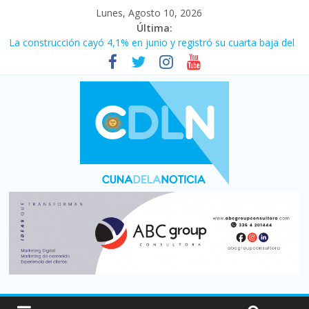
Lunes, Agosto 10, 2026
Última:
La construcción cayó 4,1% en junio y registró su cuarta baja del
año
Duelo internacional: Falleció Jorge Messi, el papá de Leo
El consumo sigue frenado: las ventas minoristas cayeron 3,8 en
julio y acumulan siete meses en baja
Newell’s cayó 2 a 1 ante Defensa y Justicia en Florencio Varela
por la cuarta fecha del Clausura
El agro argentino logró un récord histórico de exportaciones en
el primer semestre de 2026