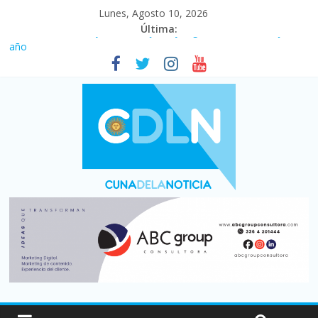
Lunes, Agosto 10, 2026
Última:
La construcción cayó 4,1% en junio y registró su cuarta baja del
año
Duelo internacional: Falleció Jorge Messi, el papá de Leo
El consumo sigue frenado: las ventas minoristas cayeron 3,8 en
julio y acumulan siete meses en baja
Newell’s cayó 2 a 1 ante Defensa y Justicia en Florencio Varela
por la cuarta fecha del Clausura
El agro argentino logró un récord histórico de exportaciones en
el primer semestre de 2026