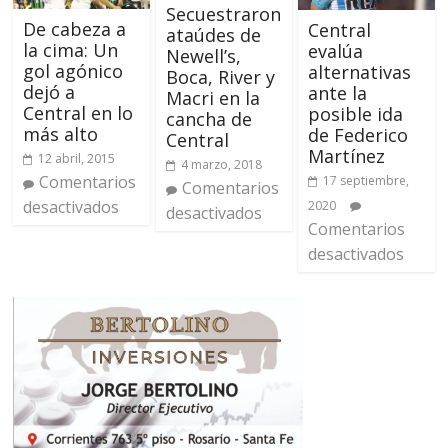
Secuestraron
De cabeza a
Central
ataúdes de
la cima: Un
evalúa
Newell’s,
gol agónico
alternativas
Boca, River y
dejó a
ante la
Macri en la
Central en lo
posible ida
cancha de
más alto
de Federico
Central
Martínez
12 abril, 2015
4 marzo, 2018
Comentarios
17 septiembre,
Comentarios
desactivados
2020
desactivados
Comentarios
desactivados