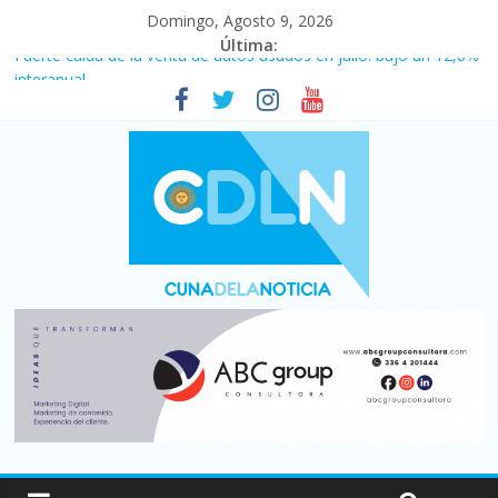
Domingo, Agosto 9, 2026
Última:
Fuerte caída de la venta de autos usados en julio: bajó un 12,6%
interanual
Central venció 1 a 0 al River de Coudet en el Monumental
La morosidad alcanzó su nivel más alto en dos décadas y ya
afecta a 400 mil deudores en Santa Fe
Desde que asumió Milei cerraron 41.000 kioscos: el sector
denuncia crisis como en 2001
Vacaciones de invierno con más movimiento y consumo
turístico: 4,6 millones de personas viajaron por el país, un 5,9%
más que en 2025