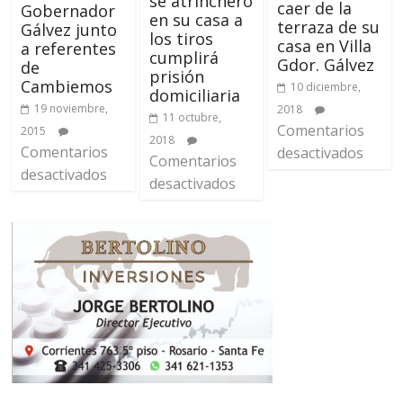
se atrincheró
caer de la
Gobernador
en su casa a
terraza de su
Gálvez junto
los tiros
casa en Villa
a referentes
cumplirá
Gdor. Gálvez
de
prisión
Cambiemos
10 diciembre,
domiciliaria
19 noviembre,
2018
11 octubre,
Comentarios
2015
2018
Comentarios
desactivados
Comentarios
desactivados
desactivados