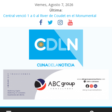
Viernes, Agosto 7, 2026
Última:
Fuerte caída de la venta de autos usados en julio: bajó un 12,6%
interanual
Central venció 1 a 0 al River de Coudet en el Monumental
La morosidad alcanzó su nivel más alto en dos décadas y ya
afecta a 400 mil deudores en Santa Fe
Desde que asumió Milei cerraron 41.000 kioscos: el sector
denuncia crisis como en 2001
Vacaciones de invierno con más movimiento y consumo
turístico: 4,6 millones de personas viajaron por el país, un 5,9%
más que en 2025