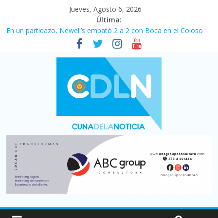
Jueves, Agosto 6, 2026
Última:
Pullaro mejora sus relaciones con el Gobierno nacional
En un partidazo, Newell’s empató 2 a 2 con Boca en el Coloso
del Parque
Vacaciones de invierno con más movimiento y consumo
turístico: 4,6 millones de personas viajaron por el país, un 5,9%
más que en 2025
Fuerte caída de la venta de autos usados en julio: bajó un 12,6%
interanual
Central venció 1 a 0 al River de Coudet en el Monumental