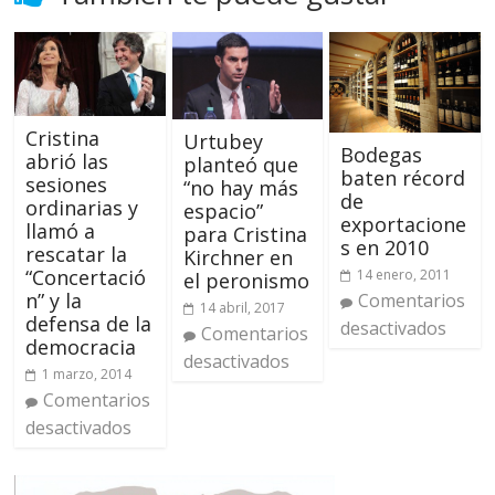
Cristina
Urtubey
Bodegas
abrió las
planteó que
baten récord
sesiones
“no hay más
de
ordinarias y
espacio”
exportacione
llamó a
para Cristina
s en 2010
rescatar la
Kirchner en
“Concertació
14 enero, 2011
el peronismo
n” y la
Comentarios
14 abril, 2017
defensa de la
desactivados
Comentarios
democracia
desactivados
1 marzo, 2014
Comentarios
desactivados