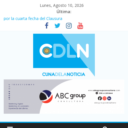
Lunes, Agosto 10, 2026
Última:
Newell’s cayó 2 a 1 ante Defensa y Justicia en Florencio Varela
por la cuarta fecha del Clausura
El agro argentino logró un récord histórico de exportaciones en
el primer semestre de 2026
La construcción cayó 4,1% en junio y registró su cuarta baja del
año
Duelo internacional: Falleció Jorge Messi, el papá de Leo
El consumo sigue frenado: las ventas minoristas cayeron 3,8 en
julio y acumulan siete meses en baja