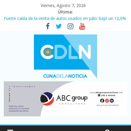
Viernes, Agosto 7, 2026
Última:
Fuerte caída de la venta de autos usados en julio: bajó un 12,6%
interanual
Central venció 1 a 0 al River de Coudet en el Monumental
La morosidad alcanzó su nivel más alto en dos décadas y ya
afecta a 400 mil deudores en Santa Fe
Desde que asumió Milei cerraron 41.000 kioscos: el sector
denuncia crisis como en 2001
Vacaciones de invierno con más movimiento y consumo
turístico: 4,6 millones de personas viajaron por el país, un 5,9%
más que en 2025