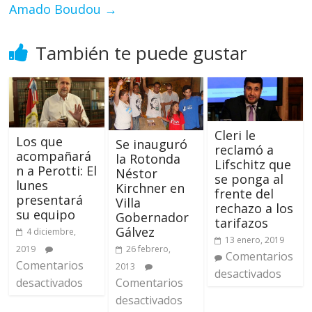
Amado Boudou
→
También te puede gustar
Cleri le
Los que
Se inauguró
reclamó a
acompañará
la Rotonda
Lifschitz que
n a Perotti: El
Néstor
se ponga al
lunes
Kirchner en
frente del
presentará
Villa
rechazo a los
su equipo
Gobernador
tarifazos
Gálvez
4 diciembre,
13 enero, 2019
26 febrero,
2019
Comentarios
Comentarios
2013
desactivados
Comentarios
desactivados
desactivados