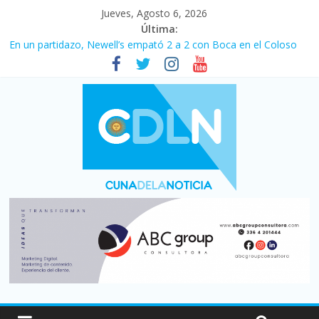
Jueves, Agosto 6, 2026
Última:
Pullaro mejora sus relaciones con el Gobierno nacional
En un partidazo, Newell’s empató 2 a 2 con Boca en el Coloso
del Parque
Vacaciones de invierno con más movimiento y consumo
turístico: 4,6 millones de personas viajaron por el país, un 5,9%
más que en 2025
Fuerte caída de la venta de autos usados en julio: bajó un 12,6%
interanual
Central venció 1 a 0 al River de Coudet en el Monumental