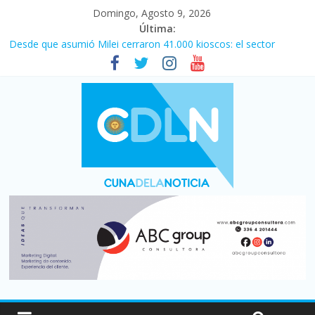
Domingo, Agosto 9, 2026
Última:
La morosidad alcanzó su nivel más alto en dos décadas y ya
afecta a 400 mil deudores en Santa Fe
Desde que asumió Milei cerraron 41.000 kioscos: el sector
denuncia crisis como en 2001
El agro argentino logró un récord histórico de exportaciones en
el primer semestre de 2026
Duelo internacional: Falleció Jorge Messi, el papá de Leo
Central se despertó y selló una victoria con remontada incluida
por 2 a 1 ante Aldosivi