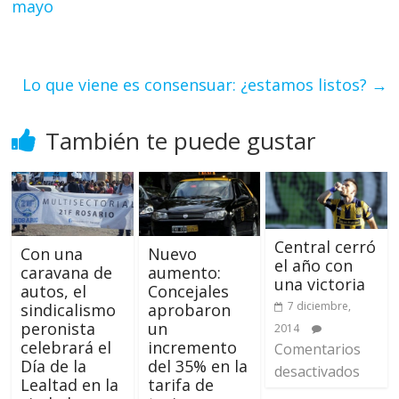
mayo
Lo que viene es consensuar: ¿estamos listos?
→
También te puede gustar
Central cerró
Con una
Nuevo
el año con
caravana de
aumento:
una victoria
autos, el
Concejales
7 diciembre,
sindicalismo
aprobaron
peronista
un
2014
celebrará el
incremento
Comentarios
Día de la
del 35% en la
desactivados
Lealtad en la
tarifa de