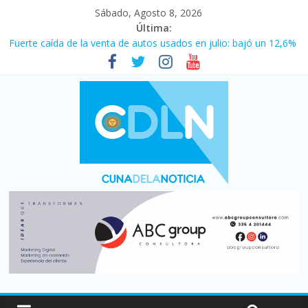
Sábado, Agosto 8, 2026
Última:
Fuerte caída de la venta de autos usados en julio: bajó un 12,6%
interanual
Central venció 1 a 0 al River de Coudet en el Monumental
La morosidad alcanzó su nivel más alto en dos décadas y ya
afecta a 400 mil deudores en Santa Fe
Desde que asumió Milei cerraron 41.000 kioscos: el sector
denuncia crisis como en 2001
Vacaciones de invierno con más movimiento y consumo
turístico: 4,6 millones de personas viajaron por el país, un 5,9%
más que en 2025