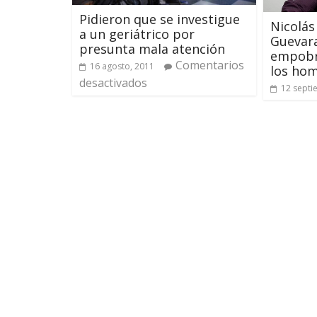
Pidieron que se investigue
Nicolás
a un geriátrico por
Guevara
presunta mala atención
empobr
Comentarios
16 agosto, 2011
los ho
desactivados
12 septi