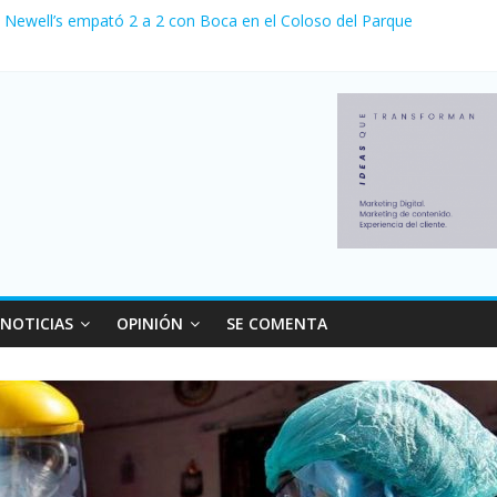
, Newell’s empató 2 a 2 con Boca en el Coloso del Parque
nvierno con más movimiento y consumo turístico: 4,6 millones de per
la venta de autos usados en julio: bajó un 12,6% interanual
1 a 0 al River de Coudet en el Monumental
sus relaciones con el Gobierno nacional
NOTICIAS
OPINIÓN
SE COMENTA