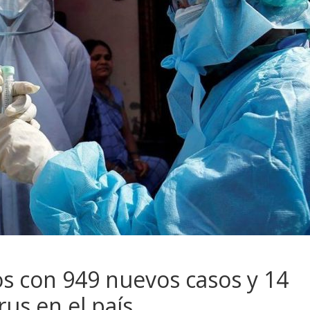
os con 949 nuevos casos y 14
us en el país