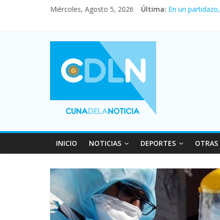
Miércoles, Agosto 5, 2026
Última:
En un partidazo
Vacaciones de i
Fuerte caída de 
Central venció 
Pullaro mejora 
INICIO
NOTICIAS
DEPORTES
OTRAS 