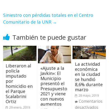
Siniestro con pérdidas totales en el Centro
Comunitario de la UNR
→
También te puede gustar
La actividad
Liberaron al
«Ajuste a la
económica
policía
Javkin»: El
en la ciudad
imputado
Municipio
se hundió
por
presentó el
8,6% durante
homicidio en
Presupuesto
marzo
el Parque
2021 y viene
Scalabrini
28 mayo, 2019
con nuevos
Ortiz
Comentarios
aumentos
desactivados
29 enero, 2019