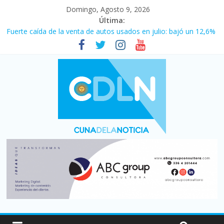
Domingo, Agosto 9, 2026
Última:
Fuerte caída de la venta de autos usados en julio: bajó un 12,6%
interanual
Central venció 1 a 0 al River de Coudet en el Monumental
La morosidad alcanzó su nivel más alto en dos décadas y ya
afecta a 400 mil deudores en Santa Fe
Desde que asumió Milei cerraron 41.000 kioscos: el sector
denuncia crisis como en 2001
Vacaciones de invierno con más movimiento y consumo
turístico: 4,6 millones de personas viajaron por el país, un 5,9%
más que en 2025