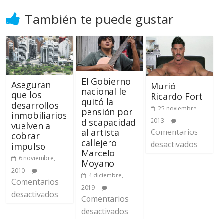
También te puede gustar
El Gobierno
Aseguran
Murió
nacional le
que los
Ricardo Fort
quitó la
desarrollos
25 noviembre,
pensión por
inmobiliarios
2013
discapacidad
vuelven a
Comentarios
al artista
cobrar
callejero
desactivados
impulso
Marcelo
6 noviembre,
Moyano
2010
4 diciembre,
Comentarios
2019
desactivados
Comentarios
desactivados