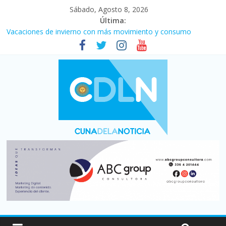
Sábado, Agosto 8, 2026
Última:
Desde que asumió Milei cerraron 41.000 kioscos: el sector
denuncia crisis como en 2001
Vacaciones de invierno con más movimiento y consumo
turístico: 4,6 millones de personas viajaron por el país, un 5,9%
más que en 2025
Fuerte caída de la venta de autos usados en julio: bajó un 12,6%
interanual
Central venció 1 a 0 al River de Coudet en el Monumental
La morosidad alcanzó su nivel más alto en dos décadas y ya
afecta a 400 mil deudores en Santa Fe