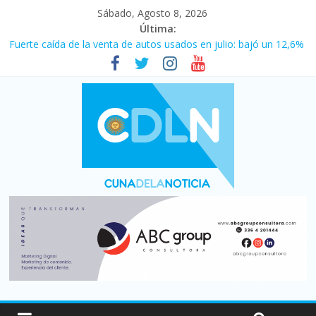
Sábado, Agosto 8, 2026
Última:
Fuerte caída de la venta de autos usados en julio: bajó un 12,6%
interanual
Central venció 1 a 0 al River de Coudet en el Monumental
La morosidad alcanzó su nivel más alto en dos décadas y ya
afecta a 400 mil deudores en Santa Fe
Desde que asumió Milei cerraron 41.000 kioscos: el sector
denuncia crisis como en 2001
Vacaciones de invierno con más movimiento y consumo
turístico: 4,6 millones de personas viajaron por el país, un 5,9%
más que en 2025