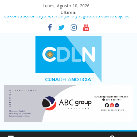
Lunes, Agosto 10, 2026
Última:
La construcción cayó 4,1% en junio y registró su cuarta baja del
año
Duelo internacional: Falleció Jorge Messi, el papá de Leo
El consumo sigue frenado: las ventas minoristas cayeron 3,8 en
julio y acumulan siete meses en baja
Newell’s cayó 2 a 1 ante Defensa y Justicia en Florencio Varela
por la cuarta fecha del Clausura
El agro argentino logró un récord histórico de exportaciones en
el primer semestre de 2026