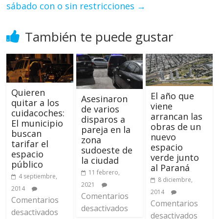
sábado con o sin restricciones
→
También te puede gustar
Quieren
El año que
Asesinaron
quitar a los
viene
de varios
cuidacoches:
arrancan las
disparos a
El municipio
obras de un
pareja en la
buscan
nuevo
zona
tarifar el
espacio
sudoeste de
espacio
verde junto
la ciudad
público
al Paraná
11 febrero,
4 septiembre,
8 diciembre,
2021
2014
2014
Comentarios
Comentarios
Comentarios
desactivados
desactivados
desactivados