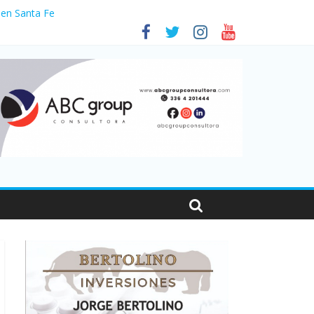
 en Santa Fe
1
nas viajaron por el país, un 5,9% más que en 2025