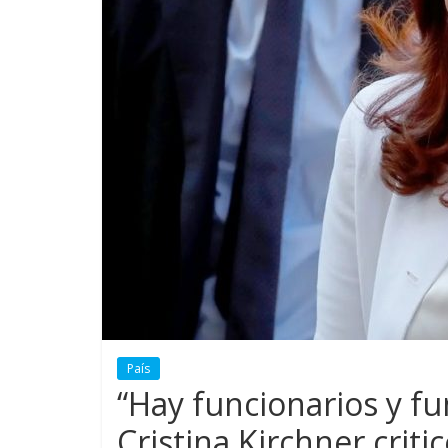
País
“Hay funcionarios y f
Cristina Kirchner criti