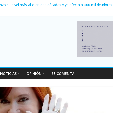
 0 al River de Coudet en el Monumental
nzó su nivel más alto en dos décadas y ya afecta a 400 mil deudores
ilei cerraron 41.000 kioscos: el sector denuncia crisis como en 200
erno con más movimiento y consumo turístico: 4,6 millones de perso
 venta de autos usados en julio: bajó un 12,6% interanual
NOTICIAS
OPINIÓN
SE COMENTA