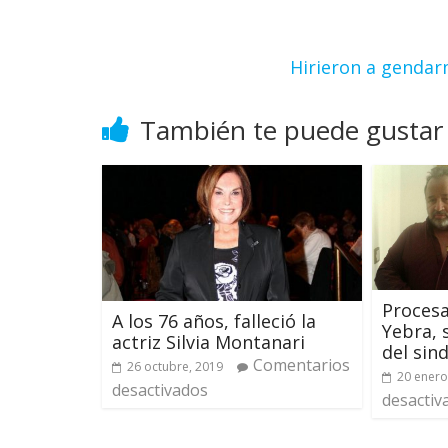
Hirieron a gendar
También te puede gustar
Procesa
A los 76 años, falleció la
Yebra, 
actriz Silvia Montanari
del sin
Comentarios
26 octubre, 2019
20 enero
desactivados
desactiv