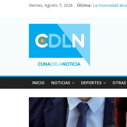
Viernes, Agosto 7, 2026
Última:
Central venció 1 a
La morosidad alca
Desde que asumió M
Vacaciones de invi
Fuerte caída de la
INICIO
NOTICIAS
DEPORTES
OTRAS 