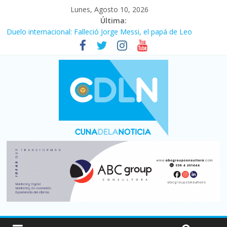
Lunes, Agosto 10, 2026
Última:
Duelo internacional: Falleció Jorge Messi, el papá de Leo
El consumo sigue frenado: las ventas minoristas cayeron 3,8 en
julio y acumulan siete meses en baja
Newell’s cayó 2 a 1 ante Defensa y Justicia en Florencio Varela
por la cuarta fecha del Clausura
El agro argentino logró un récord histórico de exportaciones en
el primer semestre de 2026
La construcción cayó 4,1% en junio y registró su cuarta baja del
año