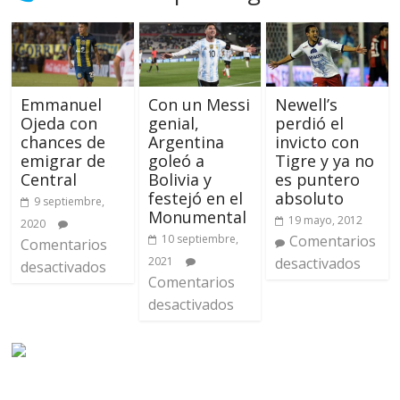
Emmanuel
Con un Messi
Newell’s
Ojeda con
genial,
perdió el
chances de
Argentina
invicto con
emigrar de
goleó a
Tigre y ya no
Central
Bolivia y
es puntero
festejó en el
absoluto
9 septiembre,
Monumental
19 mayo, 2012
2020
10 septiembre,
Comentarios
Comentarios
2021
desactivados
desactivados
Comentarios
desactivados