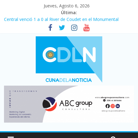
Jueves, Agosto 6, 2026
Última:
Central venció 1 a 0 al River de Coudet en el Monumental
La morosidad alcanzó su nivel más alto en dos décadas y ya
afecta a 400 mil deudores en Santa Fe
Desde que asumió Milei cerraron 41.000 kioscos: el sector
denuncia crisis como en 2001
Vacaciones de invierno con más movimiento y consumo
turístico: 4,6 millones de personas viajaron por el país, un 5,9%
más que en 2025
Fuerte caída de la venta de autos usados en julio: bajó un 12,6%
interanual