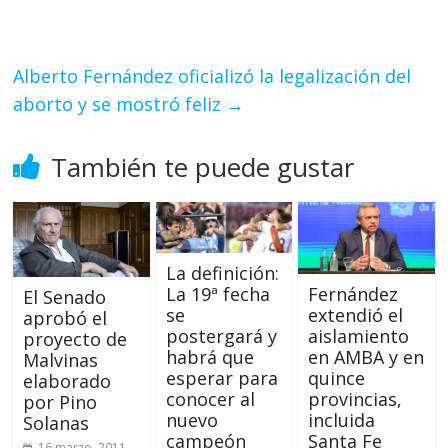
Alberto Fernández oficializó la legalización del
aborto y se mostró feliz
→
También te puede gustar
La definición:
La 19ª fecha
Fernández
El Senado
se
extendió el
aprobó el
postergará y
aislamiento
proyecto de
habrá que
en AMBA y en
Malvinas
esperar para
quince
elaborado
conocer al
provincias,
por Pino
nuevo
incluida
Solanas
campeón
Santa Fe
16 marzo, 2011