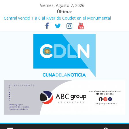
Viernes, Agosto 7, 2026
Última:
Fuerte caída de la venta de autos usados en julio: bajó un 12,6%
interanual
Central venció 1 a 0 al River de Coudet en el Monumental
La morosidad alcanzó su nivel más alto en dos décadas y ya
afecta a 400 mil deudores en Santa Fe
Desde que asumió Milei cerraron 41.000 kioscos: el sector
denuncia crisis como en 2001
Vacaciones de invierno con más movimiento y consumo
turístico: 4,6 millones de personas viajaron por el país, un 5,9%
más que en 2025