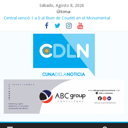
Sábado, Agosto 8, 2026
Última:
Central venció 1 a 0 al River de Coudet en el Monumental
La morosidad alcanzó su nivel más alto en dos décadas y ya
afecta a 400 mil deudores en Santa Fe
Desde que asumió Milei cerraron 41.000 kioscos: el sector
denuncia crisis como en 2001
Vacaciones de invierno con más movimiento y consumo
turístico: 4,6 millones de personas viajaron por el país, un 5,9%
más que en 2025
Fuerte caída de la venta de autos usados en julio: bajó un 12,6%
interanual