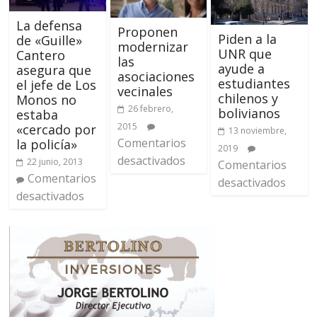
La defensa
Proponen
Piden a la
de «Guille»
modernizar
UNR que
Cantero
las
ayude a
asegura que
asociaciones
estudiantes
el jefe de Los
vecinales
chilenos y
Monos no
26 febrero,
bolivianos
estaba
2015
«cercado por
13 noviembre,
Comentarios
la policía»
2019
desactivados
22 junio, 2013
Comentarios
Comentarios
desactivados
desactivados