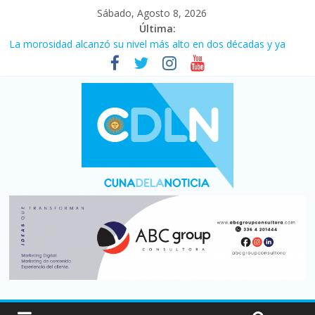
Sábado, Agosto 8, 2026
Última:
Central venció 1 a 0 al River de Coudet en el Monumental
La morosidad alcanzó su nivel más alto en dos décadas y ya
afecta a 400 mil deudores en Santa Fe
Desde que asumió Milei cerraron 41.000 kioscos: el sector
denuncia crisis como en 2001
Vacaciones de invierno con más movimiento y consumo
turístico: 4,6 millones de personas viajaron por el país, un 5,9%
más que en 2025
Fuerte caída de la venta de autos usados en julio: bajó un 12,6%
interanual