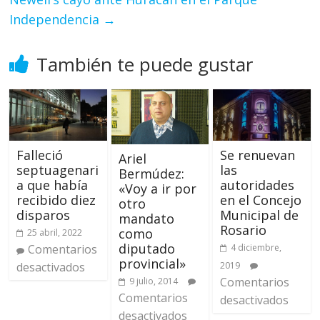
Independencia
→
También te puede gustar
Falleció
Se renuevan
Ariel
septuagenari
las
Bermúdez:
a que había
autoridades
«Voy a ir por
recibido diez
en el Concejo
otro
disparos
Municipal de
mandato
Rosario
como
25 abril, 2022
diputado
Comentarios
4 diciembre,
provincial»
desactivados
2019
Comentarios
9 julio, 2014
Comentarios
desactivados
desactivados