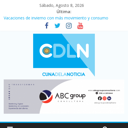
Sábado, Agosto 8, 2026
Última:
Vacaciones de invierno con más movimiento y consumo
turístico: 4,6 millones de personas viajaron por el país, un 5,9%
más que en 2025
Fuerte caída de la venta de autos usados en julio: bajó un 12,6%
interanual
Central venció 1 a 0 al River de Coudet en el Monumental
La morosidad alcanzó su nivel más alto en dos décadas y ya
afecta a 400 mil deudores en Santa Fe
Desde que asumió Milei cerraron 41.000 kioscos: el sector
denuncia crisis como en 2001