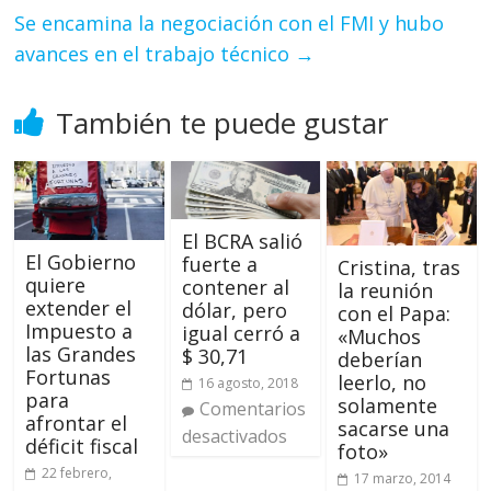
Se encamina la negociación con el FMI y hubo
avances en el trabajo técnico
→
También te puede gustar
El BCRA salió
El Gobierno
fuerte a
Cristina, tras
quiere
contener al
la reunión
extender el
dólar, pero
con el Papa:
Impuesto a
igual cerró a
«Muchos
las Grandes
$ 30,71
deberían
Fortunas
leerlo, no
16 agosto, 2018
para
solamente
Comentarios
afrontar el
sacarse una
desactivados
déficit fiscal
foto»
22 febrero,
17 marzo, 2014