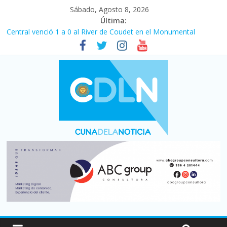
Sábado, Agosto 8, 2026
Última:
Fuerte caída de la venta de autos usados en julio: bajó un 12,6%
interanual
Central venció 1 a 0 al River de Coudet en el Monumental
La morosidad alcanzó su nivel más alto en dos décadas y ya
afecta a 400 mil deudores en Santa Fe
Desde que asumió Milei cerraron 41.000 kioscos: el sector
denuncia crisis como en 2001
Vacaciones de invierno con más movimiento y consumo
turístico: 4,6 millones de personas viajaron por el país, un 5,9%
más que en 2025