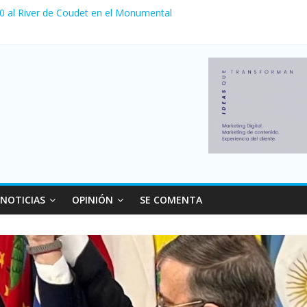
 venta de autos usados en julio: bajó un 12,6% interanual
 0 al River de Coudet en el Monumental
nzó su nivel más alto en dos décadas y ya afecta a 400 mil deudores
ilei cerraron 41.000 kioscos: el sector denuncia crisis como en 200
erno con más movimiento y consumo turístico: 4,6 millones de perso
NOTICIAS
OPINIÓN
SE COMENTA