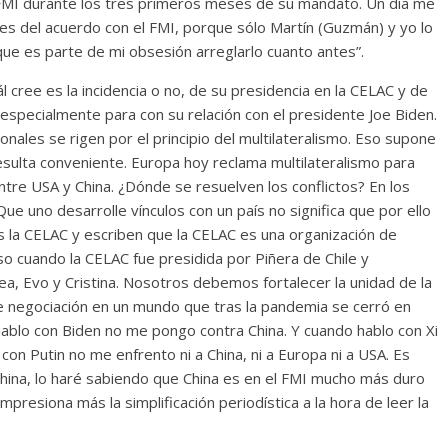
 FMI durante los tres primeros meses de su mandato. Un día me
ces del acuerdo con el FMI, porque sólo Martín (Guzmán) y yo lo
e es parte de mi obsesión arreglarlo cuanto antes”.
 cree es la incidencia o no, de su presidencia en la CELAC y de
, especialmente para con su relación con el presidente Joe Biden.
onales se rigen por el principio del multilateralismo. Eso supone
 resulta conveniente. Europa hoy reclama multilateralismo para
ntre USA y China. ¿Dónde se resuelven los conflictos? En los
e uno desarrolle vínculos con un país no significa que por ello
 la CELAC y escriben que la CELAC es una organización de
so cuando la CELAC fue presidida por Piñera de Chile y
ea, Evo y Cristina. Nosotros debemos fortalecer la unidad de la
e negociación en un mundo que tras la pandemia se cerró en
 hablo con Biden no me pongo contra China. Y cuando hablo con Xi
on Putin no me enfrento ni a China, ni a Europa ni a USA. Es
China, lo haré sabiendo que China es en el FMI mucho más duro
resiona más la simplificación periodística a la hora de leer la