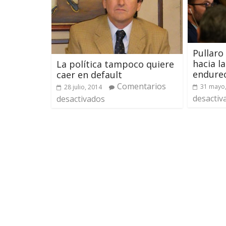
Pullaro
hacia l
La política tampoco quiere
endurec
caer en default
Comentarios
31 mayo
28 julio, 2014
desactiv
desactivados