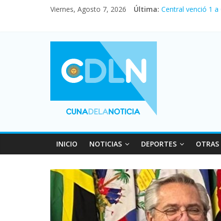
Viernes, Agosto 7, 2026
Última:
Fuerte caída de la
Central venció 1 a
La morosidad alca
Desde que asumió M
Vacaciones de invi
INICIO
NOTICIAS
DEPORTES
OTRAS 