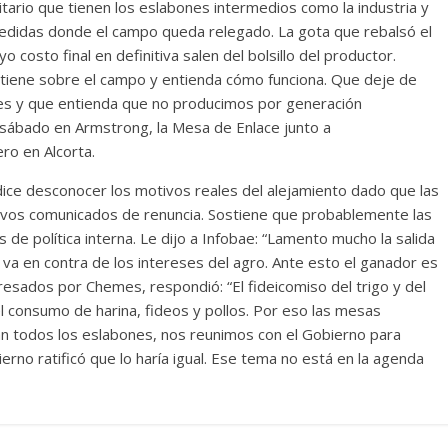
itario que tienen los eslabones intermedios como la industria y
edidas donde el campo queda relegado. La gota que rebalsó el
o costo final en definitiva salen del bolsillo del productor.
tiene sobre el campo y entienda cómo funciona. Que deje de
les y que entienda que no producimos por generación
 sábado en Armstrong, la Mesa de Enlace junto a
ro en Alcorta.
 dice desconocer los motivos reales del alejamiento dado que las
tivos comunicados de renuncia. Sostiene que probablemente las
de política interna. Le dijo a Infobae: “Lamento mucho la salida
va en contra de los intereses del agro. Ante esto el ganador es
esados por Chemes, respondió: “El fideicomiso del trigo y del
l consumo de harina, fideos y pollos. Por eso las mesas
n todos los eslabones, nos reunimos con el Gobierno para
erno ratificó que lo haría igual. Ese tema no está en la agenda