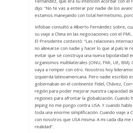
Fernández, que era su intención acordar con el
dijo: “No te vas a enterar por nadie de los avan
estamos manejando con total hermetismo, porqu
Infobae consultó a Alberto Fernández sobre, cuál
su viaje a China en las negociaciones con el FMI
El Presidente contestó: “Las relaciones internaci
no alinearse con nadie y hacer lo que al país le
evitar que se construya una nueva bipolaridad e
organismos multilaterales (ONU, FMI, UE, BM). Qu
vaya a romper con otro. Nosotros hoy lideramos
izquierda latinoamericana. Pero nadie escribió e
gobernaban en el continente Fidel, Chávez, Corr
región para poder mejorar nuestra capacidad d
regiones para afrontar la globalización. Cuando
Jinping no me pongo contra USA. Y cuando hablo c
toda una enorme simplificación. Cuando viaje a 
con nosotros que USA misma. A mi cada día me imp
realidad”.