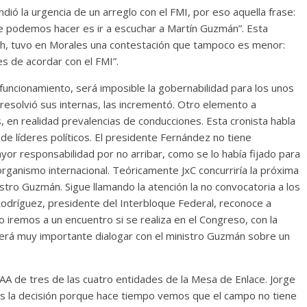
ió la urgencia de un arreglo con el FMI, por eso aquella frase:
e podemos hacer es ir a escuchar a Martín Guzmán”. Esta
rich, tuvo en Morales una contestación que tampoco es menor:
es de acordar con el FMI”.
e funcionamiento, será imposible la gobernabilidad para los unos
 resolvió sus internas, las incrementó. Otro elemento a
 en realidad prevalencias de conducciones. Esta cronista habla
de líderes políticos. El presidente Fernández no tiene
ayor responsabilidad por no arribar, como se lo había fijado para
 organismo internacional. Teóricamente JxC concurriría la próxima
stro Guzmán. Sigue llamando la atención la no convocatoria a los
 Rodríguez, presidente del Interbloque Federal, reconoce a
 iremos a un encuentro si se realiza en el Congreso, con la
erá muy importante dialogar con el ministro Guzmán sobre un
AA de tres de las cuatro entidades de la Mesa de Enlace. Jorge
os la decisión porque hace tiempo vemos que el campo no tiene