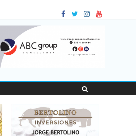
 en Santa Fe
1
nas viajaron por el país, un 5,9% más que en 2025