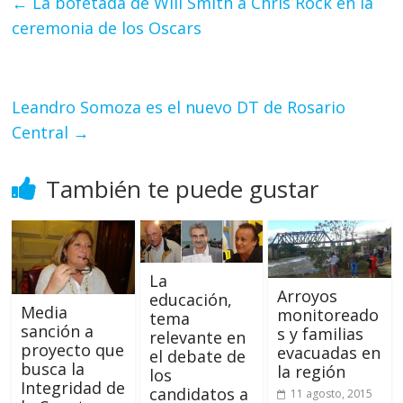
←
La bofetada de Will Smith a Chris Rock en la
ceremonia de los Oscars
Leandro Somoza es el nuevo DT de Rosario
Central
→
También te puede gustar
La
Arroyos
educación,
Media
monitoreado
tema
sanción a
s y familias
relevante en
proyecto que
evacuadas en
el debate de
busca la
la región
los
Integridad de
candidatos a
11 agosto, 2015