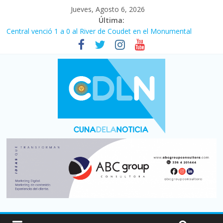
Jueves, Agosto 6, 2026
Última:
Fuerte caída de la venta de autos usados en julio: bajó un 12,6%
interanual
Central venció 1 a 0 al River de Coudet en el Monumental
La morosidad alcanzó su nivel más alto en dos décadas y ya
afecta a 400 mil deudores en Santa Fe
Desde que asumió Milei cerraron 41.000 kioscos: el sector
denuncia crisis como en 2001
Vacaciones de invierno con más movimiento y consumo
turístico: 4,6 millones de personas viajaron por el país, un 5,9%
más que en 2025