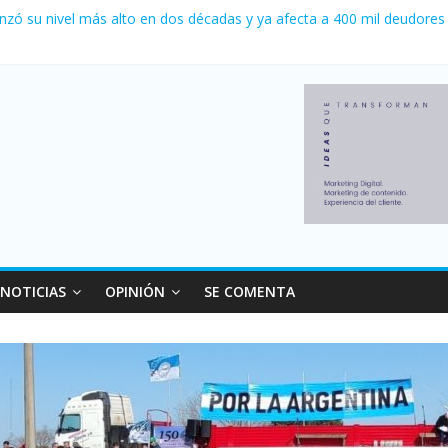
 0 al River de Coudet en el Monumental
nzó su nivel más alto en dos décadas y ya afecta a 400 mil deudores
ilei cerraron 41.000 kioscos: el sector denuncia crisis como en 200
erno con más movimiento y consumo turístico: 4,6 millones de perso
 venta de autos usados en julio: bajó un 12,6% interanual
NOTICIAS
OPINIÓN
SE COMENTA