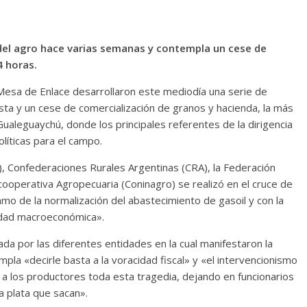
del agro hace varias semanas y contempla un cese de
4 horas.
Mesa de Enlace desarrollaron este mediodía una serie de
ta y un cese de comercialización de granos y hacienda, la más
Gualeguaychú, donde los principales referentes de la dirigencia
líticas para el campo.
), Confederaciones Rurales Argentinas (CRA), la Federación
cooperativa Agropecuaria (Coninagro) se realizó en el cruce de
lamo de la normalización del abastecimiento de gasoil y con la
lidad macroeconómica».
da por las diferentes entidades en la cual manifestaron la
a «decirle basta a la voracidad fiscal» y «el intervencionismo
ar a los productores toda esta tragedia, dejando en funcionarios
la plata que sacan».