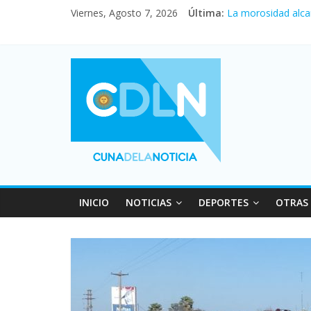
Central venció 1 a
Viernes, Agosto 7, 2026
Última:
La morosidad alca
Desde que asumió M
Vacaciones de invi
Fuerte caída de la
INICIO
NOTICIAS
DEPORTES
OTRAS 