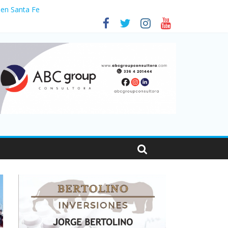
 en Santa Fe
1
nas viajaron por el país, un 5,9% más que en 2025