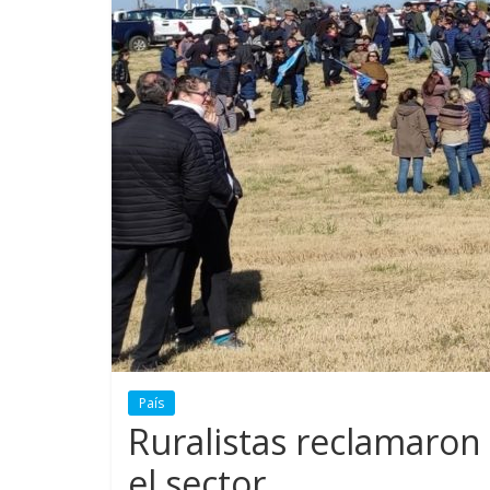
País
Ruralistas reclamaro
el sector