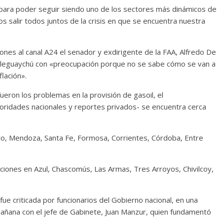
d para poder seguir siendo uno de los sectores más dinámicos de
 salir todos juntos de la crisis en que se encuentra nuestra
nes al canal A24 el senador y exdirigente de la FAA, Alfredo De
Gualeguaychú con «preocupación porque no se sabe cómo se van a
flación».
fueron los problemas en la provisión de gasoil, el
oridades nacionales y reportes privados- se encuentra cerca
co, Mendoza, Santa Fe, Formosa, Corrientes, Córdoba, Entre
ciones en Azul, Chascomús, Las Armas, Tres Arroyos, Chivilcoy,
ue criticada por funcionarios del Gobierno nacional, en una
ñana con el jefe de Gabinete, Juan Manzur, quien fundamentó