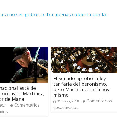
ara no ser pobres: cifra apenas cubierta por la
El Senado aprobó la ley
tarifaria del peronismo,
 nacional está de
pero Macri la vetaría hoy
urió Javier Martínez,
mismo
or de Manal
Comentarios
31 mayo, 2018
Comentarios
2024
desactivados
ados