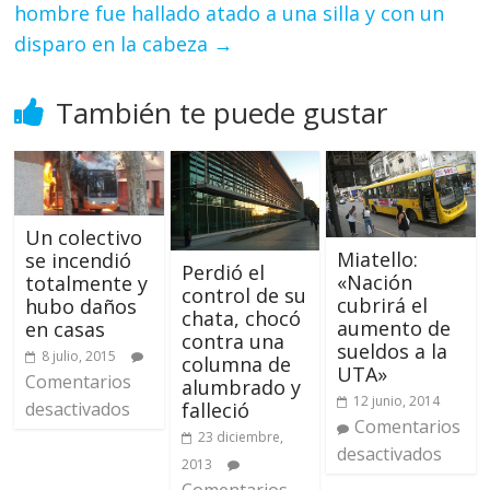
hombre fue hallado atado a una silla y con un
disparo en la cabeza
→
También te puede gustar
Un colectivo
Miatello:
se incendió
Perdió el
«Nación
totalmente y
control de su
cubrirá el
hubo daños
chata, chocó
aumento de
en casas
contra una
sueldos a la
8 julio, 2015
columna de
UTA»
Comentarios
alumbrado y
12 junio, 2014
falleció
desactivados
Comentarios
23 diciembre,
desactivados
2013
Comentarios