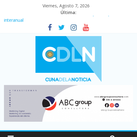
Viernes, Agosto 7, 2026
Última:
Fuerte caída de la venta de autos usados en julio: bajó un 12,6%
interanual
Central venció 1 a 0 al River de Coudet en el Monumental
La morosidad alcanzó su nivel más alto en dos décadas y ya
afecta a 400 mil deudores en Santa Fe
Desde que asumió Milei cerraron 41.000 kioscos: el sector
denuncia crisis como en 2001
Vacaciones de invierno con más movimiento y consumo
turístico: 4,6 millones de personas viajaron por el país, un 5,9%
más que en 2025