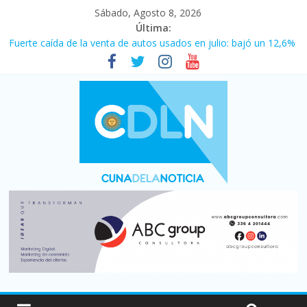
Sábado, Agosto 8, 2026
Última:
Fuerte caída de la venta de autos usados en julio: bajó un 12,6%
interanual
Central venció 1 a 0 al River de Coudet en el Monumental
La morosidad alcanzó su nivel más alto en dos décadas y ya
afecta a 400 mil deudores en Santa Fe
Desde que asumió Milei cerraron 41.000 kioscos: el sector
denuncia crisis como en 2001
Vacaciones de invierno con más movimiento y consumo
turístico: 4,6 millones de personas viajaron por el país, un 5,9%
más que en 2025